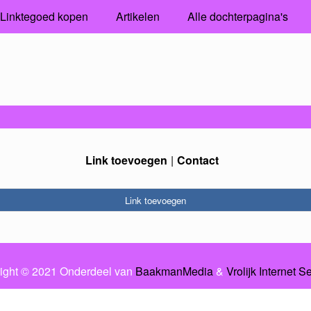
Linktegoed kopen
Artikelen
Alle dochterpagina's
Link toevoegen
Contact
Link toevoegen
ight © 2021 Onderdeel van
BaakmanMedia
&
Vrolijk Internet S